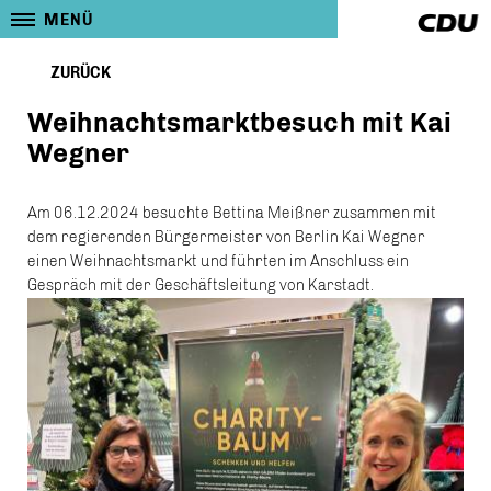
MENÜ
ZURÜCK
Weihnachtsmarktbesuch mit Kai
Wegner
Am 06.12.2024 besuchte Bettina Meißner zusammen mit
dem regierenden Bürgermeister von Berlin Kai Wegner
einen Weihnachtsmarkt und führten im Anschluss ein
Gespräch mit der Geschäftsleitung von Karstadt.